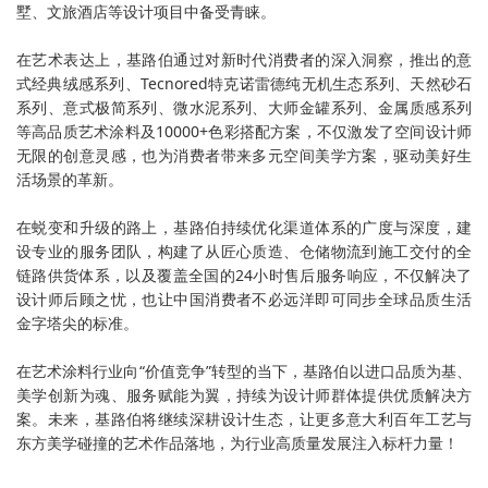
墅、文旅酒店等设计项目中备受青睐。
在艺术表达上，基路伯通过对新时代消费者的深入洞察，推出的意
式经典绒感系列、Tecnored特克诺雷德纯无机生态系列、天然砂石
系列、意式极简系列、微水泥系列、大师金罐系列、金属质感系列
等高品质艺术涂料及10000+色彩搭配方案，不仅激发了空间设计师
无限的创意灵感，也为消费者带来多元空间美学方案，驱动美好生
活场景的革新。
在蜕变和升级的路上，基路伯持续优化渠道体系的广度与深度，建
设专业的服务团队，构建了从匠心质造、仓储物流到施工交付的全
链路供货体系，以及覆盖全国的24小时售后服务响应，不仅解决了
设计师后顾之忧，也让中国消费者不必远洋即可同步全球品质生活
金字塔尖的标准。
在艺术涂料行业向“价值竞争”转型的当下，基路伯以进口品质为基、
美学创新为魂、服务赋能为翼，持续为设计师群体提供优质解决方
案。未来，基路伯将继续深耕设计生态，让更多意大利百年工艺与
东方美学碰撞的艺术作品落地，为行业高质量发展注入标杆力量！