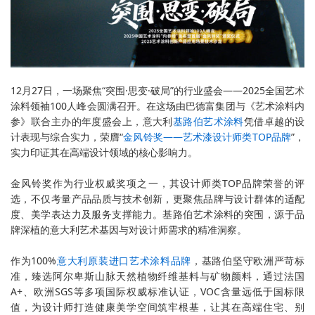
12月27日，一场聚焦“突围·思变·破局”的行业盛会——2025全国艺术
涂料领袖100人峰会圆满召开。在这场由巴德富集团与《艺术涂料内
参》联合主办的年度盛会上，意大利
基路伯艺术涂料
凭借卓越的设
计表现与综合实力，荣膺“
金风铃奖——艺术漆设计师类TOP品牌
”，
实力印证其在高端设计领域的核心影响力。
金风铃奖作为行业权威奖项之一，其设计师类TOP品牌荣誉的评
选，不仅考量产品品质与技术创新，更聚焦品牌与设计群体的适配
度、美学表达力及服务支撑能力。基路伯艺术涂料的突围，源于品
牌深植的意大利艺术基因与对设计师需求的精准洞察。
作为100%
意大利原装进口艺术涂料品牌
，基路伯坚守欧洲严苛标
准，臻选阿尔卑斯山脉天然植物纤维基料与矿物颜料，通过法国
A+、欧洲SGS等多项国际权威标准认证，VOC含量远低于国标限
值，为设计师打造健康美学空间筑牢根基，让其在高端住宅、别