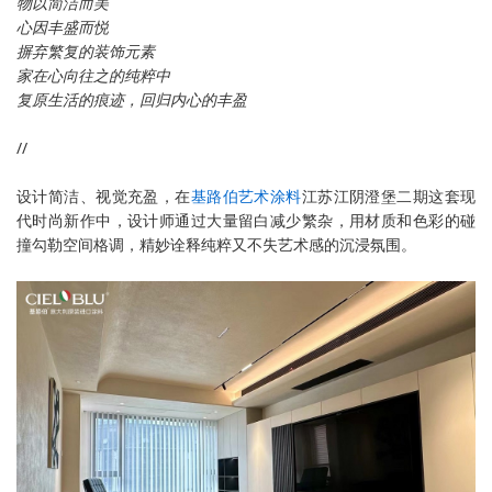
物以简洁而美
心因丰盛而悦
摒弃繁复的装饰元素
家在心向往之的纯粹中
复原生活的痕迹，回归内心的丰盈
//
设计简洁、视觉充盈，在
基路伯艺术涂料
江苏江阴澄堡二期这套现
代时尚新作中，设计师通过大量留白减少繁杂，用材质和色彩的碰
撞勾勒空间格调，精妙诠释纯粹又不失艺术感的沉浸氛围。