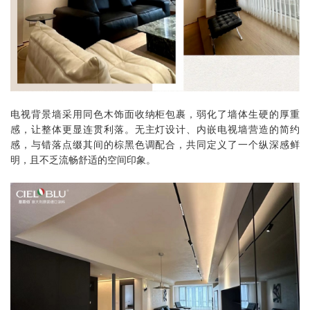
电视背景墙采用同色木饰面收纳柜包裹，弱化了墙体生硬的厚重
感，让整体更显连贯利落。无主灯设计、内嵌电视墙营造的简约
感，与错落点缀其间的棕黑色调配合，共同定义了一个纵深感鲜
明，且不乏流畅舒适的空间印象。