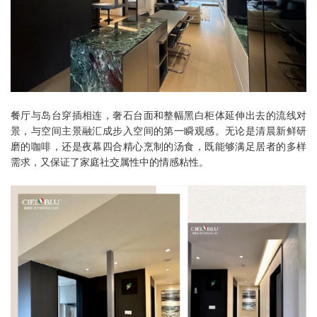
餐厅与岛台穿插相连，奢石台面和整幅黑白柜体延伸出去的流线对
景，与空间主景融汇成步入空间的第一瞬观感。无论是清晨新鲜研
磨的咖啡，还是夜幕四合精心烹制的汤食，既能够满足居者的多样
需求，又保证了家庭社交属性中的情感粘性。