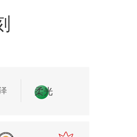
刻
泽
柔光