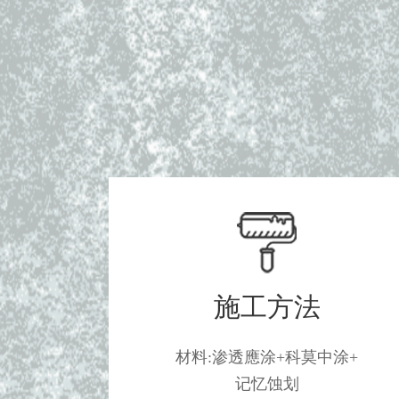
施工方法
材料:渗透應涂+科莫中涂+
记忆蚀划