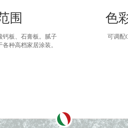
范围
色
酸钙板、石膏板。腻子
可调配C
于各种高档家居涂装。