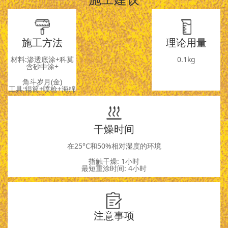
施工方法
理论用量
材料:渗透底涂+科莫
0.1kg
含砂中涂+
角斗岁月(金)
工具:辊筒+喷枪+海绵
干燥时间
在25°C和50%相对湿度的环境
指触干燥: 1小时
最短重涂时间: 4小时
注意事项