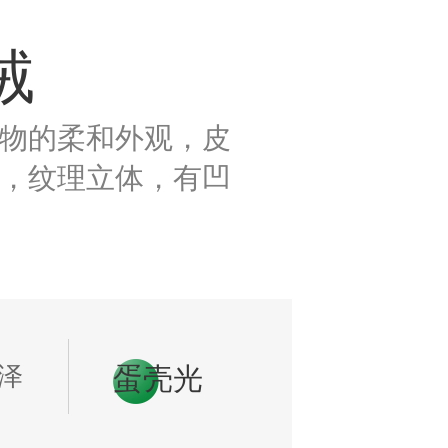
绒
物的柔和外观，皮
，纹理立体，有凹
泽
蛋壳光