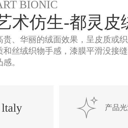
ART BIONIC
艺术仿生-都灵皮
高贵、华丽的绒面效果，呈皮质或织
质和丝绒织物手感，漆膜平滑没接缝
凸感。
ltaly
产品光