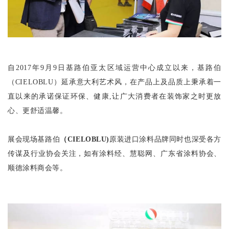
自
2017
年
9
月
9
日基路伯亚太区域运营中心成立以来，基路伯
（
CIELOBLU
）延承意大利艺术风，在产品上及品质上秉承着一
直以来的承诺保证环保、健康,让广大消费者在装饰家之时更放
心、更舒适温馨。
展会现场基路伯
（
CIELOBLU)
原装进口涂料品牌同时也深受各方
传谋及行业协会关注，如有涂料经、慧聪网、广东省涂料协会、
顺德涂料商会等。